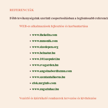
REFERENCIÁK
Főbb tevékenységeink szerinti csoportosításban a legfontosabb referenci
WEB-es alkalmazások fejlesztése és karbantartása
•
www.thekolin.com
•
www.mmonik.com
•
www.sizedepen.org
•
www.belnatur.hu
•
www.101szepulet.hu
•
www.evagarden.hu
•
www.angolnabordiszmu.com
•
www.szentantalkorus.hu
•
efok.mrginfo.com
•
www.zugszinhaz.hu
Vezérlő és kiértékelő rendszerek tervezése és kivitelezése